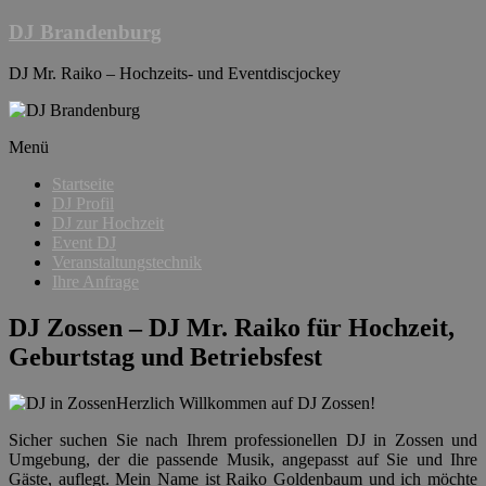
Skip
DJ Brandenburg
to
content
DJ Mr. Raiko – Hochzeits- und Eventdiscjockey
Menü
Startseite
DJ Profil
DJ zur Hochzeit
Event DJ
Veranstaltungstechnik
Ihre Anfrage
DJ Zossen – DJ Mr. Raiko für Hochzeit,
Geburtstag und Betriebsfest
Herzlich Willkommen auf DJ Zossen!
Sicher suchen Sie nach Ihrem professionellen DJ in Zossen und
Umgebung, der die passende Musik, angepasst auf Sie und Ihre
Gäste, auflegt. Mein Name ist Raiko Goldenbaum und ich möchte