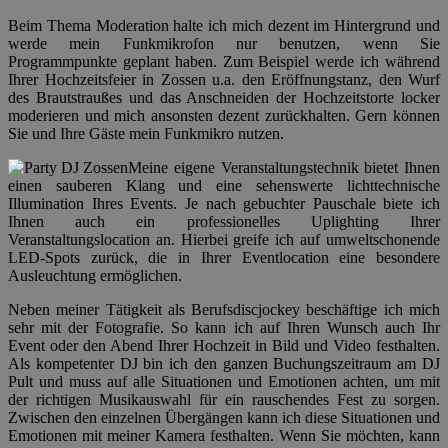
Beim Thema Moderation halte ich mich dezent im Hintergrund und
werde mein Funkmikrofon nur benutzen, wenn Sie
Programmpunkte geplant haben. Zum Beispiel werde ich während
Ihrer Hochzeitsfeier in Zossen u.a. den Eröffnungstanz, den Wurf
des Brautstraußes und das Anschneiden der Hochzeitstorte locker
moderieren und mich ansonsten dezent zurückhalten. Gern können
Sie und Ihre Gäste mein Funkmikro nutzen.
Meine eigene Veranstaltungstechnik bietet Ihnen
einen sauberen Klang und eine sehenswerte lichttechnische
Illumination Ihres Events. Je nach gebuchter Pauschale biete ich
Ihnen auch ein professionelles Uplighting Ihrer
Veranstaltungslocation an. Hierbei greife ich auf umweltschonende
LED-Spots zurück, die in Ihrer Eventlocation eine besondere
Ausleuchtung ermöglichen.
Neben meiner Tätigkeit als Berufsdiscjockey beschäftige ich mich
sehr mit der Fotografie. So kann ich auf Ihren Wunsch auch Ihr
Event oder den Abend Ihrer Hochzeit in Bild und Video festhalten.
Als kompetenter DJ bin ich den ganzen Buchungszeitraum am DJ
Pult und muss auf alle Situationen und Emotionen achten, um mit
der richtigen Musikauswahl für ein rauschendes Fest zu sorgen.
Zwischen den einzelnen Übergängen kann ich diese Situationen und
Emotionen mit meiner Kamera festhalten. Wenn Sie möchten, kann