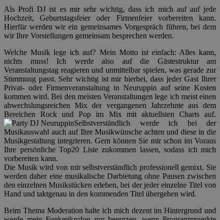
Als Profi DJ ist es mir sehr wichtig, dass ich mich auf auf jede
Hochzeit, Geburtstagsfeier oder Firmenfeier vorbereiten kann.
Hierfür werden wir ein gemeinsames Vorgespräch führen, bei dem
wir Ihre Vorstellungen gemeinsam besprechen werden.
Welche Musik lege ich auf? Mein Motto ist einfach: Alles kann,
nichts muss! Ich werde also auf die Gästestruktur am
Veranstaltungstag reagieren und unmittelbar spielen, was gerade zur
Stimmung passt. Sehr wichtig ist mir hierbei, dass jeder Gast Ihrer
Privat- oder Firmenveranstaltung in Neuruppin auf seine Kosten
kommen wird. Bei den meisten Veranstaltungen lege ich meist einen
abwechslungsreichen Mix der vergangenen Jahrzehnte aus dem
Bereichen Rock und Pop im Mix mit aktuellsten Charts auf.
Selbstverständlich werde ich bei der
Musikauswahl auch auf Ihre Musikwünsche achten und diese in die
Musikgestaltung integrieren. Gern können Sie mir schon im Voraus
Ihre persönliche Top20 Liste zukommen lassen, sodass ich mich
vorbereiten kann.
Die Musik wird von mir selbstverständlich professionell gemixt. Sie
werden daher eine musikalische Darbietung ohne Pausen zwischen
den einzelnen Musikstücken erleben, bei der jeder einzelne Titel von
Hand und taktgenau in den kommenden Titel übergehen wird.
Beim Thema Moderation halte ich mich dezent im Hintergrund und
werde mein Funkmikrofon nur benutzen, wenn Programmpunkte